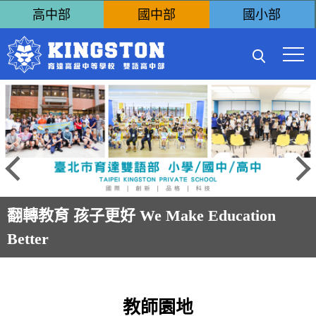
跳
高中部
國中部
國小部
到
主
要
內
容
區
翻轉教育 孩子更好 We Make Education
Better
教師園地